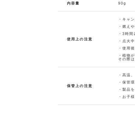
内容量
90g
・キャ
・燃え
・3時間
使用上の注意
・点火
・使用
・植物
その際
・高温
・保管
保管上の注意
・製品
・お子