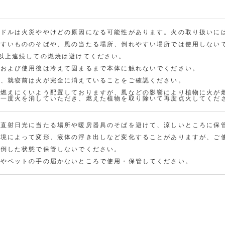
荷
追
お
加
知
(1人)
ら
ンドルは火災ややけどの原因になる可能性があります。火の取り扱いに
せ
在庫
やすいもののそばや、風の当たる場所、倒れやすい場所では使用しない
数
メ
量：
以上連続しての燃焼は避けてください。
「Se
ー
0
ason
ル
中および使用後は冷えて固まるまで本体に触れないでください。
al Fr
agra
申
後、就寝前は火が完全に消えていることをご確認ください。
nce
込
-SIKI
が燃えにくいよう配置しておりますが、風などの影響により植物に火が
- ア
は一度火を消していただき、燃えた植物を取り除いて再度点火してくだ
ロマ
キャ
ンド
ル 冬
香」
、直射日光に当たる場所や暖房器具のそばを避けて、涼しいところに保
の在
庫が
環境によって変形、液体の浮き出しなど変化することがありますが、ご
あり
ませ
を倒した状態で保管しないでください。
ん。
様やペットの手の届かないところで使用・保管してください。