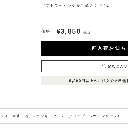
ギフトラッピング
をご購入ください。
¥3,850
価格
税込
再入荷お知ら
お気に入り
表
表
表
在庫
8,800円以上のご注文で送料
示
示
示
状況
名
名
名
1
2
3
お
気
に
入
ックス、精油（樅、フランキンセンス、クローブ、シナモンリーフ）
り
入
に