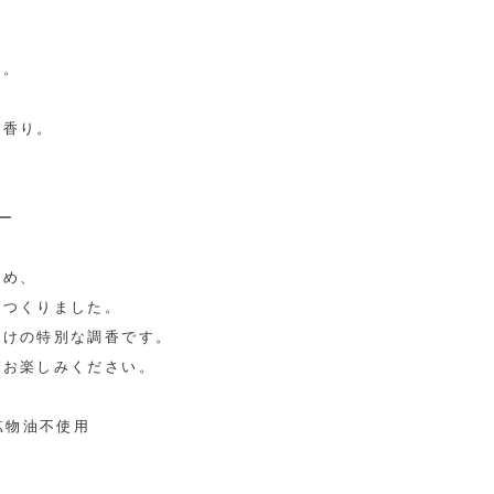
ド。
の香り。
 ー
込め、
をつくりました。
だけの特別な調香です。
ぞお楽しみください。
鉱物油不使用