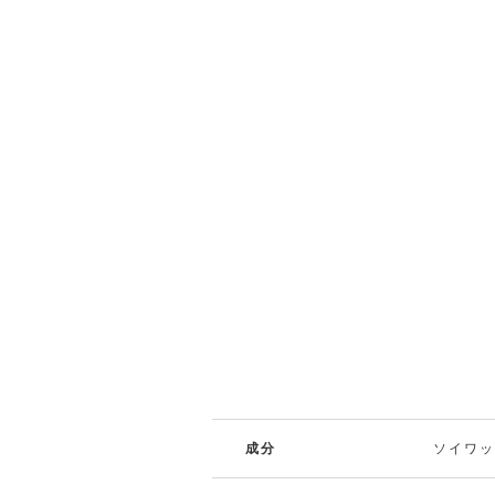
成分
ソイワ