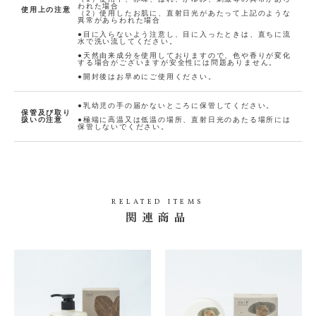
われた場合
使用上の注意
（2）使用したお肌に、直射日光があたって上記のような
(0人)
bundl
異常があらわれた場合
e_30%
●目に入らないよう注意し、目に入ったときは、直ちに流
水で洗い流してください。
●天然由来成分を使用しておりますので、色や香りが変化
する場合がございますが安全性には問題ありません。
●開封後はお早めにご使用ください。
●乳幼児の手の届かないところに保管してください。
保管及び取り
扱いの注意
●極端に高温又は低温の場所、直射日光のあたる場所には
保管しないでください。
RELATED ITEMS
関連商品