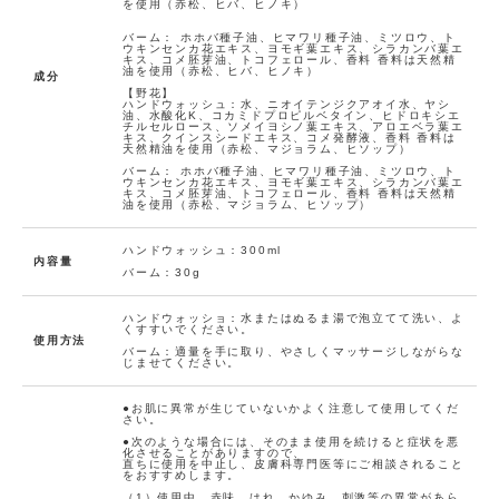
り：
を使用（赤松、ヒバ、ヒノキ）
量：
以
気
樹木
3
下
に
バーム： ホホバ種子油、ヒマワリ種子油、ミツロウ、ト
ウキンセンカ花エキス、ヨモギ葉エキス、シラカンバ葉エ
入
キス、コメ胚芽油、トコフェロール、香料 香料は天然精
油を使用（赤松、ヒバ、ヒノキ）
り
成分
に
【野花】
ハンドウォッシュ：水、ニオイテンジクアオイ水、ヤシ
追
油、水酸化K、コカミドプロピルベタイン、ヒドロキシエ
チルセルロース、ソメイヨシノ葉エキス、アロエベラ葉エ
加
キス、クインスシードエキス、コメ発酵液、香料 香料は
天然精油を使用（赤松、マジョラム、ヒソップ）
(0人)
bundl
バーム： ホホバ種子油、ヒマワリ種子油、ミツロウ、ト
e_30%
ウキンセンカ花エキス、ヨモギ葉エキス、シラカンバ葉エ
キス、コメ胚芽油、トコフェロール、香料 香料は天然精
油を使用（赤松、マジョラム、ヒソップ）
カ
ー
ト
ハンドウォッシュ：300ml
内容量
に
バーム：30g
入
れ
ハンドウォッショ：水またはぬるま湯で泡立てて洗い、よ
る
くすすいでください。
使用方法
4
バーム：適量を手に取り、やさしくマッサージしながらな
在庫
香
お
つ
じませてください。
数
り：
量：
以
気
野花
2
下
に
●お肌に異常が生じていないかよく注意して使用してくだ
入
さい。
り
●次のような場合には、そのまま使用を続けると症状を悪
化させることがありますので、
に
直ちに使用を中止し、皮膚科専門医等にご相談されること
をおすすめします。
追
加
（1）使用中、赤味、はれ、かゆみ、刺激等の異常があら