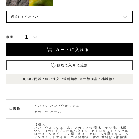
数量
カートに入れる
お気に入りに追加
表
表
表示
在庫
示
示
8,800円以上のご注文で送料無料 ※一部商品・地域除く
名1
状況
名
名
2
3
カ
ー
ト
アカマツ ハンドウォッシュ
内容物
に
アカマツ バーム
入
れ
【樹木】
ハンドウォッシュ：水、アカマツ枝/葉水、ヤシ油、水酸
る
化K、コカミドプロピルベタイン、ヒドロキシエチルセル
4
ロース、ソメイヨシノ葉エキス、アロエベラ葉エキス、ク
在庫
香
お
インスシードエキス、コメ発酵液、香料 香料は天然精油
つ
数