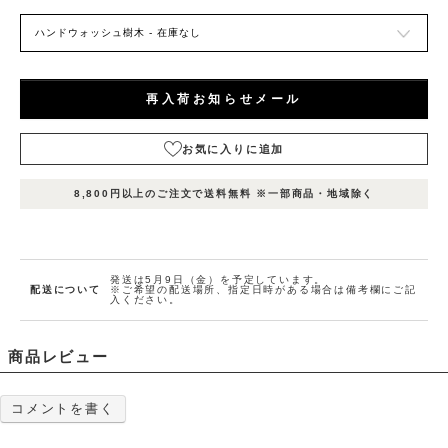
再入荷お知らせメール
お気に入りに追加
表
表
表
在庫
示
示
示
8,800円以上のご注文で送料無料 ※一部商品・地域除く
状況
名
名
名
1
2
3
お
気
に
発送は5月9日（金）を予定しています。
配送について
※ご希望の配送場所、指定日時がある場合は備考欄にご記
入
入ください。
ハ
り
ン
に
ド
ウ
追
商品レビュー
在庫
ォ
数
入荷
加
量：
ッ
0
お知
シ
(0人)
ュ
らせ
コメントを書く
樹
メー
木
「ハン
ル申
ドウォ