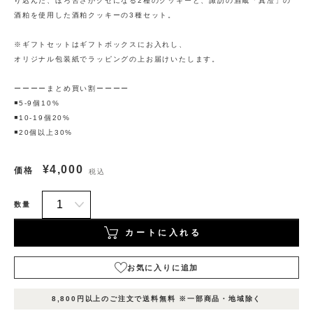
り込んだ、ほろ苦さがクセになる2種のクッキーと、諏訪の酒蔵「真澄」の
酒粕を使用した酒粕クッキーの3種セット。
※ギフトセットはギフトボックスにお入れし、
オリジナル包装紙でラッピングの上お届けいたします。
ーーーーまとめ買い割ーーーー
◾️5-9個10%
◾️10-19個20%
◾️20個以上30%
¥4,000
価格
税込
数量
カートに入れる
お気に入りに追加
表
表
表
在庫
示
示
示
8,800円以上のご注文で送料無料 ※一部商品・地域除く
状況
名
名
名