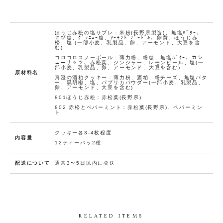
1
2
3
カ
ー
ト
ほうじ赤松の塩サブレ：米粉(長野県製造)、無塩ﾊﾞﾀｰ、
きび糖、ｸﾞﾗﾆｭｰ糖、ｱｰﾓﾝﾄﾞﾌﾟｰﾄﾞﾙ、卵黄、ほうじ赤
に
松、塩 (一部小麦、乳製品、卵、アーモンド、大豆を含
む)
入
コロコロスノーボール：薄力粉、粉糖、無塩ﾊﾞﾀｰ、カシ
れ
ューナッツ、赤松葉、ジンジャー、レモンピール、塩(一
部小麦、乳製品、卵、アーモンド、大豆を含む)
る
原材料名
真澄の酒粕クッキー：薄力粉、酒粕、粉チーズ、無塩バタ
在庫
お
ー、黒胡椒、塩、パプリカパウダー(一部小麦、乳製品、
数
卵、アーモンド、大豆を含む)
量：
気
1
801ほうじ赤松：赤松葉(長野県)
に
802 赤松とペパーミント：赤松葉(長野県)、ペパーミン
入
ト
り
に
クッキー各3-4枚程度
追
内容量
12ティーバッ2種
加
(0人)
bundl
配送について
通常3〜5日以内に発送
e_30%
RELATED ITEMS