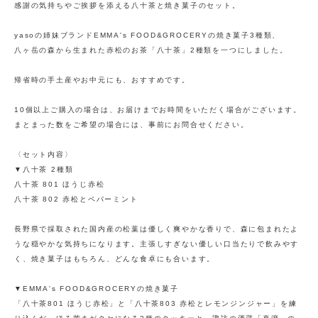
感謝の気持ちやご挨拶を添える八十茶と焼き菓子のセット。
yasoの姉妹ブランドEMMA's FOOD&GROCERYの焼き菓子3種類、
八ヶ岳の森から生まれた赤松のお茶「八十茶」2種類を一つにしました。
帰省時の手土産やお中元にも、おすすめです。
10個以上ご購入の場合は、お届けまでお時間をいただく場合がございます。
まとまった数をご希望の場合には、事前にお問合せください。
〈セット内容〉
▼八十茶 2種類
八十茶 801 ほうじ赤松
八十茶 802 赤松とペパーミント
長野県で採取された国内産の松葉は優しく爽やかな香りで、森に包まれたよ
うな穏やかな気持ちになります。主張しすぎない優しい口当たりで飲みやす
く、焼き菓子はもちろん、どんな食卓にも合います。
▼EMMA's FOOD&GROCERYの焼き菓子
「八十茶801 ほうじ赤松」と「八十茶803 赤松とレモンジンジャー」を練