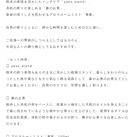
樹木の表情を活かしたインテリア「yaso stand」、
赤松の香りが楽しめる「森のお香」、
新緑の清々しさを思わせるアロマルームミスト「青葉」
自然の香りとともに、静かな時間を楽しむためのひと揃い。
ご自身への季節のしつらえとしてはもちろん、
大切な人への贈り物としてもおすすめです。
〈セット内容〉
◯ yaso stand
樹木の持つ表情をありのままに活かした植物スタンド。暮らしまわりのちょ
っとした枝や葉などをさり気なく飾る花器として、森のお香のお香立てとし
てお楽しみください。自然のカケラが、空間を優しく彩ります。
◯ 森のお香
粉砕した赤松の幹をベースに、枝葉から抽出した天然のオイルを加えること
で森に包まれているような穏やかな香りに仕上げました。使用するオイルは
完全自社蒸留。赤松の幹や葉そのものが持つ、爽やかな香りをお楽しみいた
だけます。
◯ アロマルームミスト「青葉」100ml