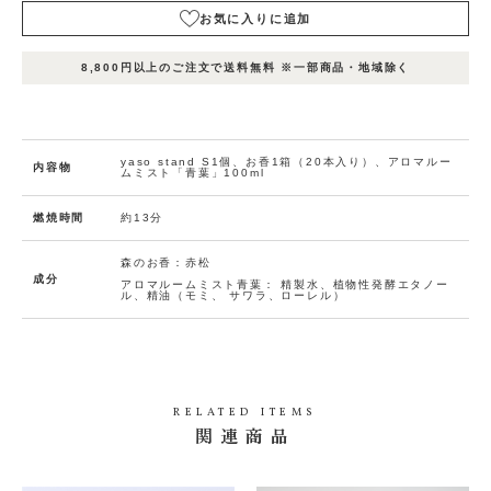
お気に入りに追加
表
表
表
在庫
示
示
示
8,800円以上のご注文で送料無料 ※一部商品・地域除く
状況
名
名
名
1
2
3
カ
ー
ト
yaso stand S1個、お香1箱（20本入り）、アロマルー
内容物
ムミスト「青葉」100ml
に
入
燃焼時間
約13分
れ
る
森のお香：赤松
在庫
お
数
成分
アロマルームミスト青葉： 精製水、植物性発酵エタノー
量：
気
ル、精油（モミ、 サワラ、ローレル）
10
に
入
り
に
追
加
RELATED ITEMS
関連商品
(0人)
bundl
e_30%