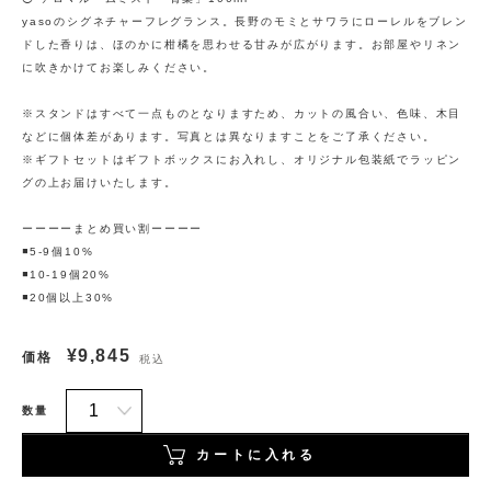
yasoのシグネチャーフレグランス。長野のモミとサワラにローレルをブレン
ドした香りは、ほのかに柑橘を思わせる甘みが広がります。お部屋やリネン
に吹きかけてお楽しみください。
※スタンドはすべて一点ものとなりますため、カットの風合い、色味、木目
などに個体差があります。写真とは異なりますことをご了承ください。
※ギフトセットはギフトボックスにお入れし、オリジナル包装紙でラッピン
グの上お届けいたします。
ーーーーまとめ買い割ーーーー
◾️5-9個10%
◾️10-19個20%
◾️20個以上30%
¥9,845
価格
税込
数量
カートに入れる