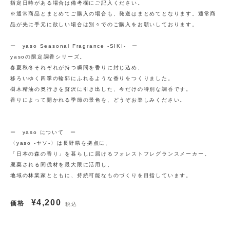
指定日時がある場合は備考欄にご記入ください。
※通常商品とまとめてご購入の場合も、発送はまとめてとなります。通常商
品が先に手元に欲しい場合は別々でのご購入をお願いしております。
ー yaso Seasonal Fragrance -SIKI- ー
yasoの限定調香シリーズ。
春夏秋冬それぞれが持つ瞬間を香りに封じ込め、
移ろいゆく四季の輪郭にふれるような香りをつくりました。
樹木精油の奥行きを贅沢に引き出した、今だけの特別な調香です。
香りによって開かれる季節の景色を、どうぞお楽しみください。
ー yaso について ー
〈yaso -ヤソ-〉は長野県を拠点に、
「日本の森の香り」を暮らしに届けるフォレストフレグランスメーカー。
廃棄される間伐材を最大限に活用し、
地域の林業家とともに、持続可能なものづくりを目指しています。
¥4,200
価格
税込