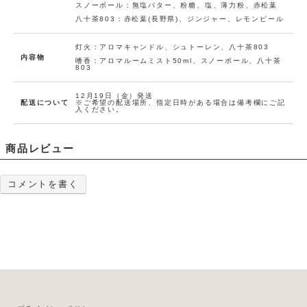
y
スノーボール：無塩バター、粉糖、塩、薄力粉、赤松葉
に
gi
ft
八十茶803：赤松葉(長野県)、ジンジャー、レモンピール
追
-
在庫
灯
入荷
加
数
火
量：
お知
(0人)
(A
0
灯火：アロマキャンドル、シュトーレン、八十茶803
ro
らせ
内容物
m
嗜香：アロマルームミスト50ml、スノーボール、八十茶
a
803
メー
c
「Holi
ル申
a
day gi
n
ft -灯
込
dl
12月19日（金）発送
火(Aro
e)
配送について
※ご希望の配送場所、指定日時がある場合は備考欄にご記
ma ca
入ください。
ndl
e)」の
在庫が
ありま
せん。
商品レビュー
お
気
に
コメントを書く
H
入
ol
id
り
a
に
y
gi
追
ft
在庫
-
入荷
加
数
嗜
量：
お知
香
(0人)
0
(A
らせ
ro
m
メー
a
「Holi
ル申
m
day gi
is
ft -嗜
込
t)
香(Aro