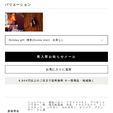
バリエーション
再入荷お知らせメール
お気に入りに追加
表
表
表
在庫
示
示
示
8,800円以上のご注文で送料無料 ※一部商品・地域除く
状況
名
名
名
1
2
3
お
気
に
シュトーレン：無塩バター、ドライイースト、アーモンド
H
パウダー、卵、強力粉国産、牛乳、ドライフルーツ、ミッ
ol
入
クスナッツ 、シナモン、カルダモン、ナツメグ、ブラン
id
デー、ラム酒
a
原材料名
り