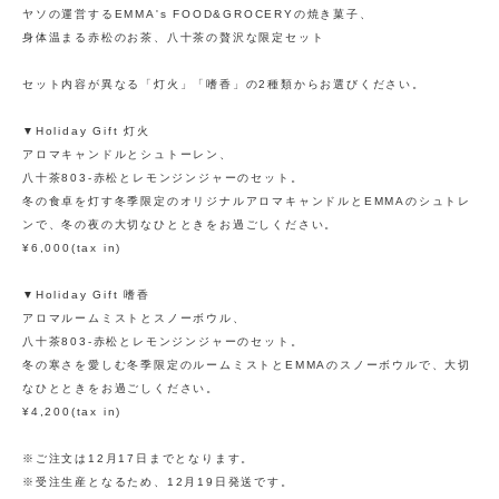
ヤソの運営するEMMA's FOOD&GROCERYの焼き菓子、
身体温まる赤松のお茶、八十茶の贅沢な限定セット
セット内容が異なる「灯火」「嗜香」の2種類からお選びください。
▼Holiday Gift 灯火
アロマキャンドルとシュトーレン、
八十茶803-赤松とレモンジンジャーのセット。
冬の食卓を灯す冬季限定のオリジナルアロマキャンドルとEMMAのシュトレ
ンで、冬の夜の大切なひとときをお過ごしください。
¥6,000(tax in)
▼Holiday Gift 嗜香
アロマルームミストとスノーボウル、
八十茶803-赤松とレモンジンジャーのセット。
冬の寒さを愛しむ冬季限定のルームミストとEMMAのスノーボウルで、大切
なひとときをお過ごしください。
¥4,200(tax in)
※ご注文は12月17日までとなります。
※受注生産となるため、12月19日発送です。