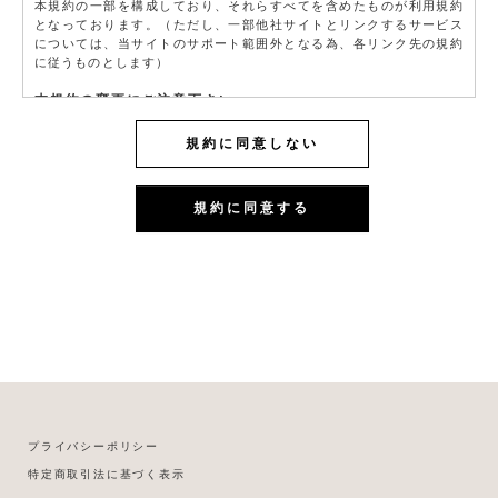
本規約の一部を構成しており、それらすべてを含めたものが利用規約
となっております。（ただし、一部他社サイトとリンクするサービス
については、当サイトのサポート範囲外となる為、各リンク先の規約
に従うものとします）
本規約の変更にご注意下さい
1. 当社は、会員の了承を得ることなく本規約を随時変更することがで
きるものとし、会員はこれを承諾します。
規約に同意しない
2. 前項の変更については、当サイト上に1ヵ月間表示した時点で、全て
の会員が了承したものとみなします。
規約に同意する
会員のみなさまへの通知
1. 本規約の変更のケース以外に当社が必要と判断した場合、当社は、
会員に対し随時必要な事項を通知します。
2. 前項の通知は、当サイト上に表示した時点で全ての会員に通知した
ものとみなします。
会員登録について
当サイトにおいてのご購入には会員登録が必要になります。
なお会員登録は無料です。
※ログインには、会員登録時に入力したメールアドレスおよびパスワ
ードが必要になります。
会員のみなさまから提供された個人情報
プライバシーポリシー
当サイトを利用するにあたって、会員の住所、電話番号、購入履歴な
特定商取引法に基づく表示
どの大切な個人情報がネットサーバ上に登録されますが、当社はその