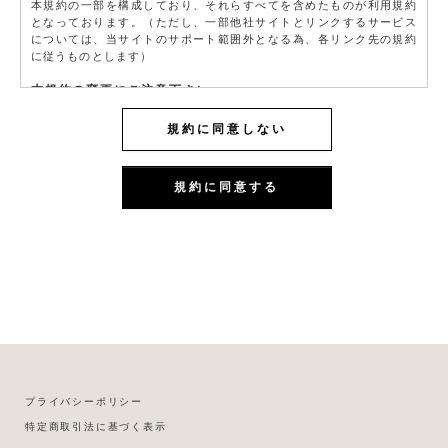
本規約の一部を構成しており、それらすべてを含めたものが利用規約
となっております。（ただし、一部他社サイトとリンクするサービス
については、当サイトのサポート範囲外となる為、各リンク先の規約
に従うものとします）
本規約の変更にご注意下さい
1. 当社は、会員の了承を得ることなく本規約を随時変更することがで
きるものとし、会員はこれを承諾します。
規約に同意しない
2. 前項の変更については、当サイト上に1ヵ月間表示した時点で、全て
の会員が了承したものとみなします。
規約に同意する
会員のみなさまへの通知
1. 本規約の変更のケース以外に当社が必要と判断した場合、当社は、
会員に対し随時必要な事項を通知します。
2. 前項の通知は、当サイト上に表示した時点で全ての会員に通知した
ものとみなします。
会員登録について
当サイトにおいてのご購入には会員登録が必要になります。
なお会員登録は無料です。
※ログインには、会員登録時に入力したメールアドレスおよびパスワ
ードが必要になります。
会員のみなさまから提供された個人情報
プライバシーポリシー
当サイトを利用するにあたって、会員の住所、電話番号、購入履歴な
特定商取引法に基づく表示
どの大切な個人情報がネットサーバ上に登録されますが、当社はその