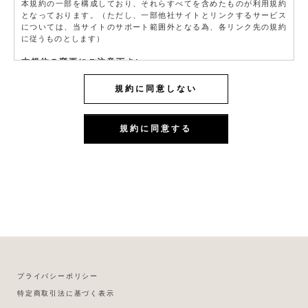
本規約の一部を構成しており、それらすべてを含めたものが利用規約
となっております。（ただし、一部他社サイトとリンクするサービス
については、当サイトのサポート範囲外となる為、各リンク先の規約
に従うものとします）
本規約の変更にご注意下さい
1. 当社は、会員の了承を得ることなく本規約を随時変更することがで
きるものとし、会員はこれを承諾します。
規約に同意しない
2. 前項の変更については、当サイト上に1ヵ月間表示した時点で、全て
の会員が了承したものとみなします。
規約に同意する
会員のみなさまへの通知
1. 本規約の変更のケース以外に当社が必要と判断した場合、当社は、
会員に対し随時必要な事項を通知します。
2. 前項の通知は、当サイト上に表示した時点で全ての会員に通知した
ものとみなします。
会員登録について
当サイトにおいてのご購入には会員登録が必要になります。
なお会員登録は無料です。
※ログインには、会員登録時に入力したメールアドレスおよびパスワ
ードが必要になります。
会員のみなさまから提供された個人情報
プライバシーポリシー
当サイトを利用するにあたって、会員の住所、電話番号、購入履歴な
特定商取引法に基づく表示
どの大切な個人情報がネットサーバ上に登録されますが、当社はその