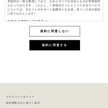
本規約の一部を構成しており、それらすべてを含めたものが利用規約
となっております。（ただし、一部他社サイトとリンクするサービス
については、当サイトのサポート範囲外となる為、各リンク先の規約
に従うものとします）
本規約の変更にご注意下さい
1. 当社は、会員の了承を得ることなく本規約を随時変更することがで
きるものとし、会員はこれを承諾します。
規約に同意しない
2. 前項の変更については、当サイト上に1ヵ月間表示した時点で、全て
の会員が了承したものとみなします。
規約に同意する
会員のみなさまへの通知
1. 本規約の変更のケース以外に当社が必要と判断した場合、当社は、
会員に対し随時必要な事項を通知します。
2. 前項の通知は、当サイト上に表示した時点で全ての会員に通知した
ものとみなします。
会員登録について
当サイトにおいてのご購入には会員登録が必要になります。
なお会員登録は無料です。
※ログインには、会員登録時に入力したメールアドレスおよびパスワ
ードが必要になります。
会員のみなさまから提供された個人情報
プライバシーポリシー
当サイトを利用するにあたって、会員の住所、電話番号、購入履歴な
特定商取引法に基づく表示
どの大切な個人情報がネットサーバ上に登録されますが、当社はその