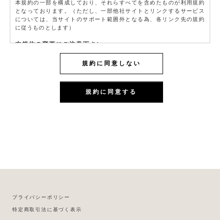
本規約の一部を構成しており、それらすべてを含めたものが利用規約
となっております。（ただし、一部他社サイトとリンクするサービス
については、当サイトのサポート範囲外となる為、各リンク先の規約
に従うものとします）
本規約の変更にご注意下さい
1. 当社は、会員の了承を得ることなく本規約を随時変更することがで
きるものとし、会員はこれを承諾します。
規約に同意しない
2. 前項の変更については、当サイト上に1ヵ月間表示した時点で、全て
の会員が了承したものとみなします。
規約に同意する
会員のみなさまへの通知
1. 本規約の変更のケース以外に当社が必要と判断した場合、当社は、
会員に対し随時必要な事項を通知します。
2. 前項の通知は、当サイト上に表示した時点で全ての会員に通知した
ものとみなします。
会員登録について
当サイトにおいてのご購入には会員登録が必要になります。
なお会員登録は無料です。
※ログインには、会員登録時に入力したメールアドレスおよびパスワ
ードが必要になります。
会員のみなさまから提供された個人情報
プライバシーポリシー
当サイトを利用するにあたって、会員の住所、電話番号、購入履歴な
特定商取引法に基づく表示
どの大切な個人情報がネットサーバ上に登録されますが、当社はその