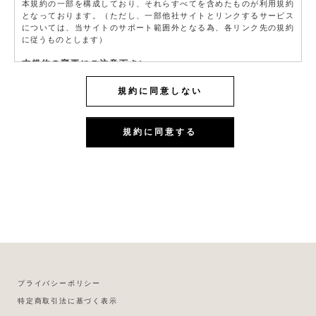
本規約の一部を構成しており、それらすべてを含めたものが利用規約
となっております。（ただし、一部他社サイトとリンクするサービス
については、当サイトのサポート範囲外となる為、各リンク先の規約
に従うものとします）
本規約の変更にご注意下さい
1. 当社は、会員の了承を得ることなく本規約を随時変更することがで
きるものとし、会員はこれを承諾します。
規約に同意しない
2. 前項の変更については、当サイト上に1ヵ月間表示した時点で、全て
の会員が了承したものとみなします。
規約に同意する
会員のみなさまへの通知
1. 本規約の変更のケース以外に当社が必要と判断した場合、当社は、
会員に対し随時必要な事項を通知します。
2. 前項の通知は、当サイト上に表示した時点で全ての会員に通知した
ものとみなします。
会員登録について
当サイトにおいてのご購入には会員登録が必要になります。
なお会員登録は無料です。
※ログインには、会員登録時に入力したメールアドレスおよびパスワ
ードが必要になります。
会員のみなさまから提供された個人情報
プライバシーポリシー
当サイトを利用するにあたって、会員の住所、電話番号、購入履歴な
特定商取引法に基づく表示
どの大切な個人情報がネットサーバ上に登録されますが、当社はその