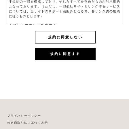
本規約の一部を構成しており、それらすべてを含めたものが利用規約
となっております。（ただし、一部他社サイトとリンクするサービス
については、当サイトのサポート範囲外となる為、各リンク先の規約
に従うものとします）
本規約の変更にご注意下さい
1. 当社は、会員の了承を得ることなく本規約を随時変更することがで
きるものとし、会員はこれを承諾します。
規約に同意しない
2. 前項の変更については、当サイト上に1ヵ月間表示した時点で、全て
の会員が了承したものとみなします。
規約に同意する
会員のみなさまへの通知
1. 本規約の変更のケース以外に当社が必要と判断した場合、当社は、
会員に対し随時必要な事項を通知します。
2. 前項の通知は、当サイト上に表示した時点で全ての会員に通知した
ものとみなします。
会員登録について
当サイトにおいてのご購入には会員登録が必要になります。
なお会員登録は無料です。
※ログインには、会員登録時に入力したメールアドレスおよびパスワ
ードが必要になります。
会員のみなさまから提供された個人情報
プライバシーポリシー
当サイトを利用するにあたって、会員の住所、電話番号、購入履歴な
特定商取引法に基づく表示
どの大切な個人情報がネットサーバ上に登録されますが、当社はその