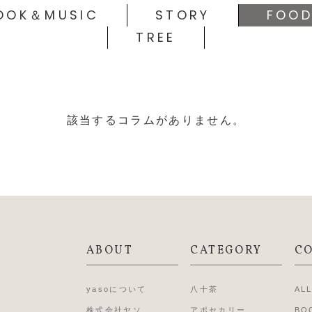
OOK＆MUSIC
STORY
FOO
TREE
該当するコラムがありません。
ABOUT
CATEGORY
C
yasoについて
八十茶
AL
株式会社ヤソ
アポセカリー
BO