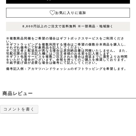
お気に入りに追加
表
表
表示
在庫
示
示
8,800円以上のご注文で送料無料 ※一部商品・地域除く
名1
状況
名
名
2
3
※複数商品同梱をご希望の場合はギフトボックスサービスをご利用くださ
カ
い。
※ギフトラッピングを複数利用する場合はご希望の個数分本商品を購入し、
ー
それぞれ備考にて対象商品を記入してください。
※ご注文者と配送先が異なる場合は原則納品書は同梱いたしません。 また、
ト
宅配伝票の送り主記入欄にはご注文者様のお名前を記入致します。
※ギフト包装サービスを複数ご注文された場合は発送までに通常よりお時間
に
をいただく場合がございます。余裕を持ってのご購入を推奨しております。
※紙手提げ袋が必要な場合は備考にて記入してください。
入
れ
備考記入例：アカマツハンドウォッシュのギフトラッピングを希望します。
ギフ
る
トラ
在庫
ッピ
数
お
量：
ン
20
気
グ：
商品レビュー
赤茶
に
入
り
コメントを書く
に
追
加
(0人)
カ