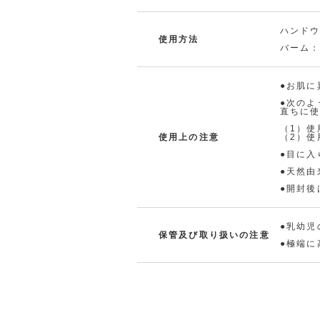
ハンド
使用方法
バーム
●お肌に
●次の
直ちに
（1）使
使用上の注意
（2）
●目に
●天然
●開封後
●乳幼児
保管及び取り扱いの注意
●極端