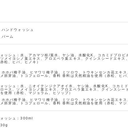
2
3
カ
ー
ト
に
 ハンドウォッシュ
入
 バーム
れ
る
4
】
お
香
在庫
つ
ォッシュ：水、アカマツ枝/葉水、ヤシ油、水酸化K、コカミドプロピ
数
気
り：
ソメイヨシノ葉エキス、アロエベラ葉エキス、クインスシードエキス、
以
量：
（赤松、ヒバ、ヒノキ）
樹木
に
3
下
入
 ホホバ種子油、ヒマワリ種子油、ミツロウ、トウキンセンカ花エキス
り
メ胚芽油、トコフェロール、香料 香料は天然精油を使用（赤松、ヒバ
に
】
追
ウォッシュ：水、ニオイテンジクアオイ水、ヤシ油、水酸化K、コカミ
加
ロース、ソメイヨシノ葉エキス、アロエベラ葉エキス、クインスシード
油を使用（赤松、マジョラム、ヒソップ）
(0人)
bund
 ホホバ種子油、ヒマワリ種子油、ミツロウ、トウキンセンカ花エキス
le_3
メ胚芽油、トコフェロール、香料 香料は天然精油を使用（赤松、マジ
0%
カ
ー
ォッシュ：300ml
ト
30g