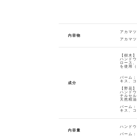
アカマツ
内容物
アカマツ
【樹木
ハンドウ
ロース、
を使用
バーム：
キス、コ
成分
【野花
ハンド
チルセル
天然精
バーム：
キス、コ
ハンドウ
内容量
バーム：