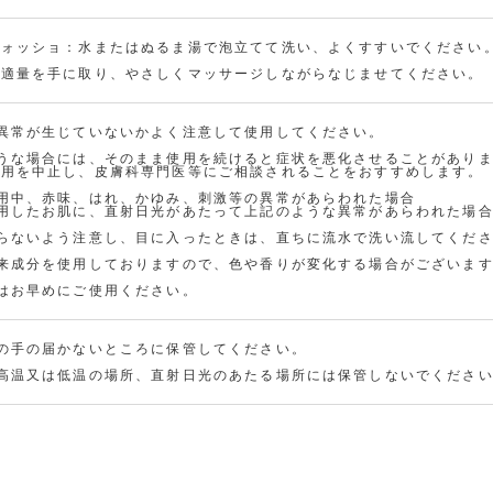
に
入
れ
ウォッショ：水またはぬるま湯で泡立てて洗い、よくすすいでください
る
：適量を手に取り、やさしくマッサージしながらなじませてください。
4
お
香
在庫
つ
数
気
り：
以
量：
野花
に
異常が生じていないかよく注意して使用してください。
2
下
入
ような場合には、そのまま使用を続けると症状を悪化させることがあり
り
使用を中止し、皮膚科専門医等にご相談されることをおすすめします。
に
用中、赤味、はれ、かゆみ、刺激等の異常があらわれた場合
追
使用したお肌に、直射日光があたって上記のような異常があらわれた場
加
入らないよう注意し、目に入ったときは、直ちに流水で洗い流してくだ
(0人)
由来成分を使用しておりますので、色や香りが変化する場合がございま
bund
le_3
はお早めにご使用ください。
0%
の手の届かないところに保管してください。
に高温又は低温の場所、直射日光のあたる場所には保管しないでくださ