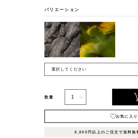
バリエーション
数量
お気に入り
表
表
表示
在庫
8,800円以上のご注文で送料
示
示
名1
状況
名
名