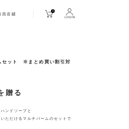
0
取扱店舗
LOGIN
ームセット ※まとめ買い割引対
を贈る
たハンドソープと
いいただけるマルチバームのセットで