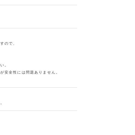
。
ますので、
合
さい。
すが安全性には問題ありません。
い。