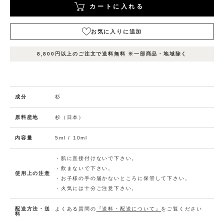
カートに入れる
お気に入りに追加
表
表
表
在庫
示
示
示
8,800円以上のご注文で送料無料 ※一部商品・地域除く
状況
名
名
名
1
2
3
カ
ー
ト
成分
杉
に
エ
ッ
入
原料産地
杉（日本）
セ
れ
ン
る
シ
内容量
5ml / 10ml
ャ
在庫
数
ル
お
量：
オ
2
気
・肌に直接付けないで下さい。
イ
に
ル
・飲まないで下さい。
杉
使用上の注意
入
5
・お子様の手の届かないところに保管して下さい。
り
m
l
・火気には十分ご注意下さい。
に
追
配送方法・送
よくある質問の
『送料・配送について』
をご覧ください
加
料
(0人)