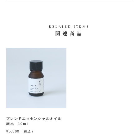
カ
ー
ト
エ
に
ッ
RELATED ITEMS
入
セ
関連商品
れ
ン
シ
る
ャ
在庫
ル
数
お
量：
オ
1
気
イ
ル
に
杉
入
1
0
り
m
l
に
追
加
(0人)
ブレンドエッセンシャルオイル
樹木 10ml
¥5,500（税込）