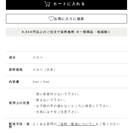
カートに入れる
お気に入りに追加
表
表
表
在庫
示
示
示
8,800円以上のご注文で送料無料 ※一部商品・地域除く
状況
名
名
名
1
2
3
カ
ー
ト
成分
クロベ
エ
に
ッ
入
セ
原料産地
クロベ（日本）
ン
れ
シ
る
ャ
内容量
2ml / 5ml
在庫
ル
数
お
オ
量：
2
気
イ
・肌に直接付けないで下さい。
ル
に
・飲まないで下さい。
黒
使用上の注意
入
檜
・お子様の手の届かないところに保管して下さい。
2
り
m
・火気には十分ご注意下さい。
l
に
追
配送方法・送
よくある質問の
『送料・配送について』
をご覧ください
加
料
(0人)