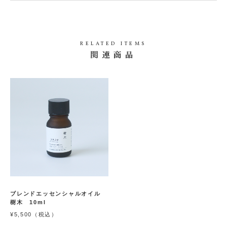
お
気
に
エ
入
ッ
RELATED ITEMS
セ
り
関連商品
ン
に
シ
追
ャ
在庫
ル
入荷
数
加
オ
量：
お知
0
(0人)
イ
ル
らせ
黒
メー
檜
「エッ
ル申
5
センシ
m
ャルオ
込
l
イル
黒檜 5
ml」の
在庫が
ありま
せん。
ブレンドエッセンシャルオイル
樹木 10ml
¥5,500（税込）