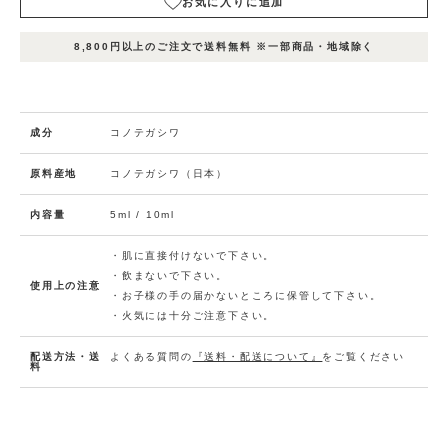
お気に入りに追加
表
表
表
在庫
示
示
示
8,800円以上のご注文で送料無料 ※一部商品・地域除く
状況
名
名
名
1
2
3
お
気
に
成分
コノテガシワ
エ
入
ッ
セ
り
原料産地
コノテガシワ（日本）
ン
に
シ
ャ
追
内容量
5ml / 10ml
ル
在庫
入荷
加
数
オ
量：
お知
イ
(0人)
0
ル
・肌に直接付けないで下さい。
らせ
児
メー
・飲まないで下さい。
手
使用上の注意
「エッ
ル申
柏
・お子様の手の届かないところに保管して下さい。
センシ
5
ャルオ
込
m
・火気には十分ご注意下さい。
イル
l
児手柏
5ml」
の在庫
があり
配送方法・送
よくある質問の
『送料・配送について』
をご覧ください
ませ
料
ん。
お
気
に
エ