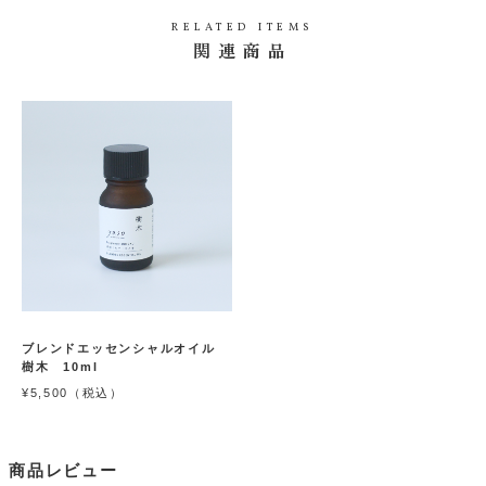
ッ
入
セ
り
RELATED ITEMS
ン
関連商品
シ
に
ャ
追
ル
在庫
入荷
加
オ
数
量：
イ
お知
(0人)
0
ル
らせ
児
メー
手
柏
「エッ
ル申
1
センシ
ャルオ
0
込
イル
m
児手柏
l
10m
l」の在
庫があ
りませ
ん。
ブレンドエッセンシャルオイル
樹木 10ml
¥5,500（税込）
商品レビュー