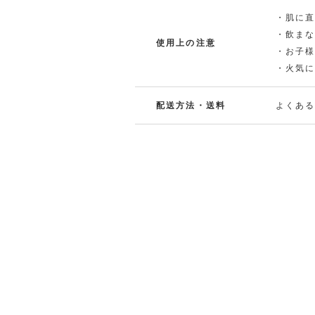
・肌に
・飲ま
使用上の注意
・お子
・火気
配送方法・送料
よくあ