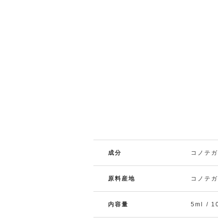
成分
コノテ
原料産地
コノテ
内容量
5ml / 1