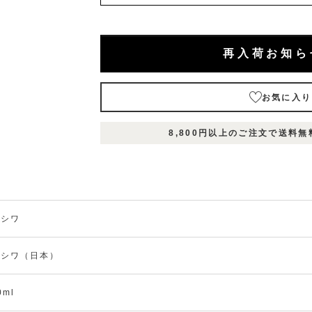
再入荷お知ら
お気に入り
表
表
表
在庫
8,800円以上のご注文で送料
示
示
示
状況
名
名
名
1
2
3
お
気
に
入
エ
ガシワ
り
ッ
入
に
セ
荷
ン
追
ガシワ（日本）
お
シ
加
ャ
知
(0人)
ル
ら
在庫
0ml
数
オ
せ
量：