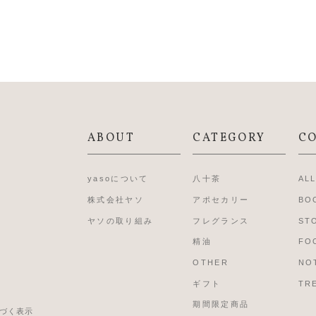
ABOUT
CATEGORY
C
yasoについて
八十茶
AL
株式会社ヤソ
アポセカリー
BO
ヤソの取り組み
フレグランス
ST
精油
FO
OTHER
NO
ギフト
TR
期間限定商品
づく表示