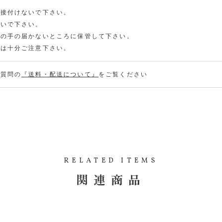
イ
メ
0
ル
「エ
ー
直接付けないで下さい。
ッセ
児
ル
ンシ
ないで下さい。
手
ャル
申
柏
オイ
様の手の届かないところに保管して下さい。
込
ル 児
5
手柏
には十分ご注意下さい。
m
5m
l
l」の
在庫
があ
る質問の
『送料・配送について』
をご覧ください
りま
せ
ん。
お
気
に
エ
入
ッ
り
セ
入
に
ン
荷
追
RELATED ITEMS
シ
お
加
ャ
知
関連商品
(0人)
ル
ら
在庫
オ
数
せ
イ
量：
メ
0
ル
「エ
ー
児
ッセ
ル
手
ンシ