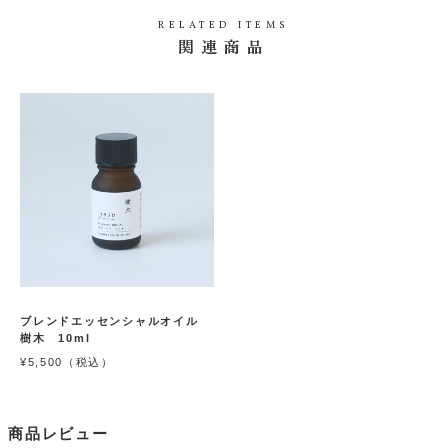
ッ
入
セ
り
RELATED ITEMS
ン
関連商品
シ
に
ャ
追
ル
在庫
入荷
加
オ
数
量：
イ
お知
(0人)
0
ル
らせ
児
メー
手
柏
「エッ
ル申
1
センシ
ャルオ
0
込
イル
m
児手柏
l
10m
l」の在
庫があ
りませ
ん。
ブレンドエッセンシャルオイル
樹木 10ml
¥5,500（税込）
商品レビュー