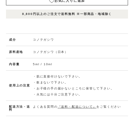
お気に入りに追加
表
表
表
在庫
示
示
示
8,800円以上のご注文で送料無料 ※一部商品・地域除く
状況
名
名
名
1
2
3
お
気
に
成分
コノテガシワ
エ
入
ッ
セ
り
原料産地
コノテガシワ（日本）
ン
に
シ
ャ
追
内容量
5ml / 10ml
ル
在庫
入荷
加
数
オ
量：
お知
イ
(0人)
0
ル
・肌に直接付けないで下さい。
らせ
児
メー
・飲まないで下さい。
手
使用上の注意
「エッ
ル申
柏
・お子様の手の届かないところに保管して下さい。
センシ
5
ャルオ
込
m
・火気には十分ご注意下さい。
イル
l
児手柏
5ml」
の在庫
があり
配送方法・送
よくある質問の
『送料・配送について』
をご覧ください
ませ
料
ん。
お
気
に
エ