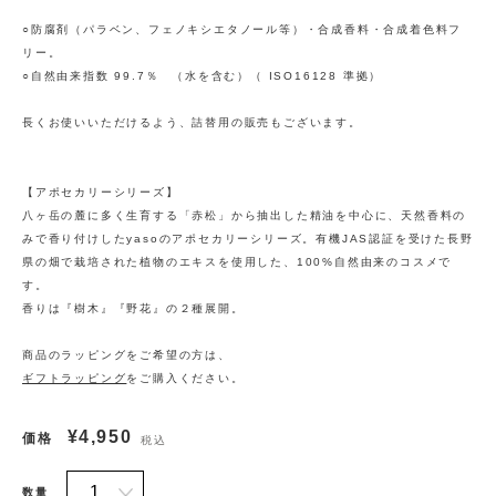
○防腐剤（パラベン、フェノキシエタノール等）・合成香料・合成着色料フ
リー。
○自然由来指数 99.7％ （水を含む）（ ISO16128 準拠）
長くお使いいただけるよう、詰替用の販売もございます。
【アポセカリーシリーズ】
八ヶ岳の麓に多く生育する「赤松」から抽出した精油を中心に、天然香料の
みで香り付けしたyasoのアポセカリーシリーズ。有機JAS認証を受けた長野
県の畑で栽培された植物のエキスを使用した、100%自然由来のコスメで
す。
香りは『樹木』『野花』の２種展開。
商品のラッピングをご希望の方は、
ギフトラッピング
をご購入ください。
¥4,950
価格
税込
数量