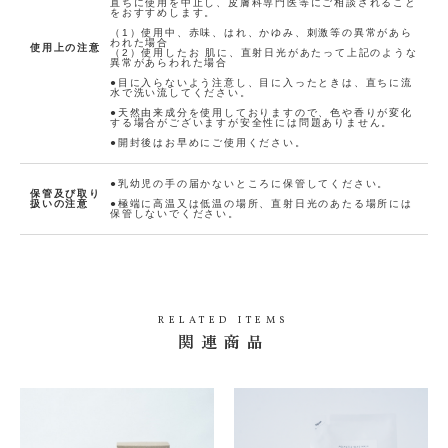
直ちに使用を中止し、皮膚科専門医等にご相談されること
をおすすめします。
(0人)
（1）使用中、赤味、はれ、かゆみ、刺激等の異常があら
われた場合
使用上の注意
（2）使用したお 肌に、直射日光があたって上記のような
異常があらわれた場合
●目に入らないよう注意し、目に入ったときは、直ちに流
水で洗い流してください。
●天然由来成分を使用しておりますので、色や香りが変化
する場合がございますが安全性には問題ありません。
●開封後はお早めにご使用ください。
●乳幼児の手の届かないところに保管してください。
保管及び取り
扱いの注意
●極端に高温又は低温の場所、直射日光のあたる場所には
保管しないでください。
RELATED ITEMS
関連商品