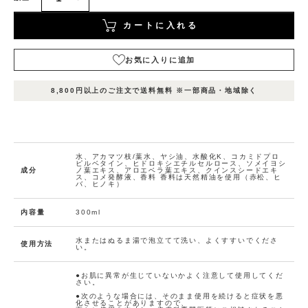
カートに入れる
お気に入りに追加
表
表
表
在庫
示
示
示
8,800円以上のご注文で送料無料 ※一部商品・地域除く
状況
名
名
名
1
2
3
カ
ー
ト
水、アカマツ枝/葉水、ヤシ油、水酸化K、コカミドプロ
に
ピルベタイン、ヒドロキシエチルセルロース、ソメイヨシ
成分
ノ葉エキス、アロエベラ葉エキス、クインスシードエキ
入
ス、コメ発酵液、香料 香料は天然精油を使用（赤松、ヒ
バ、ヒノキ）
れ
る
在庫
内容量
300ml
数
お
量：
13
気
水またはぬるま湯で泡立てて洗い、よくすすいでくださ
に
使用方法
い。
入
り
●お肌に異常が生じていないかよく注意して使用してくだ
に
さい。
追
●次のような場合には、そのまま使用を続けると症状を悪
化させることがありますので、
加