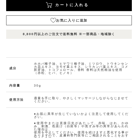
カートに入れる
お気に入りに追加
表
表
表
在庫
示
示
示
8,800円以上のご注文で送料無料 ※一部商品・地域除く
状況
名
名
名
1
2
3
カ
ー
ト
ホホバ種子油、ヒマワリ種子油、ミツロウ、トウキンセン
に
カ花エキス、ヨモギ葉エキス、シラカンバ葉エキス、コメ
成分
胚芽油、トコフェロール、香料 香料は天然精油を使用
入
（赤松、ヒバ、ヒノキ）
れ
る
内容量
30g
在庫
数
お
量：
16
気
適量を手に取り、やさしくマッサージしながらなじませて
使用方法
ください。
に
入
り
●お肌に異常が生じていないかよく注意して使用してくだ
さい。
に
●使用中または直接日光があたって、赤味、はれ、かゆ
追
み、刺激、色抜け（白斑等）や黒ずみ等の異常があらわれ
た場合は、
加
使用を中止してください。使用を続けますと悪化する事が
ありますので、皮膚科専門医等にご相談されることをおす
(0人)