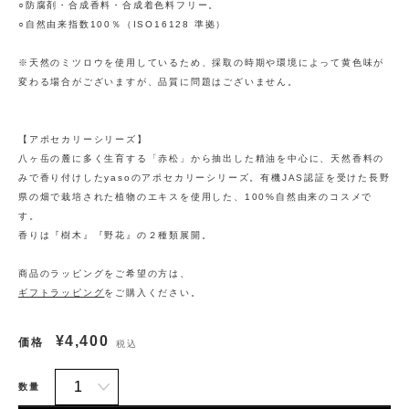
○防腐剤・合成香料・合成着色料フリー。
○自然由来指数100％（ISO16128 準拠）
※天然のミツロウを使用しているため、採取の時期や環境によって黄色味が
変わる場合がございますが、品質に問題はございません。
【アポセカリーシリーズ】
八ヶ岳の麓に多く生育する「赤松」から抽出した精油を中心に、天然香料の
みで香り付けしたyasoのアポセカリーシリーズ。有機JAS認証を受けた長野
県の畑で栽培された植物のエキスを使用した、100%自然由来のコスメで
す。
香りは『樹木』『野花』の２種類展開。
商品のラッピングをご希望の方は、
ギフトラッピング
をご購入ください。
¥4,400
価格
税込
数量