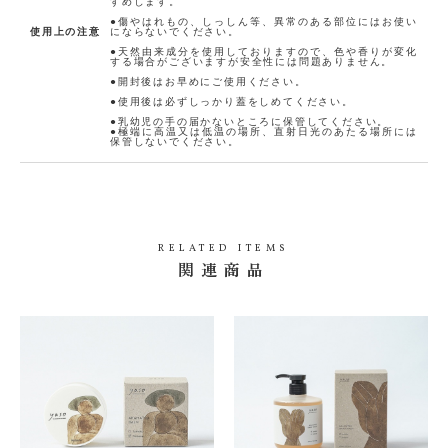
すめします。
●傷やはれもの、しっしん等、異常のある部位にはお使い
使用上の注意
にならないでください。
●天然由来成分を使用しておりますので、色や香りが変化
する場合がございますが安全性には問題ありません。
●開封後はお早めにご使用ください。
●使用後は必ずしっかり蓋をしめてください。
●乳幼児の手の届かないところに保管してください。
●極端に高温又は低温の場所、直射日光のあたる場所には
保管しないでください。
RELATED ITEMS
関連商品