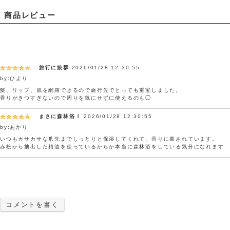
商品レビュー
旅行に抜群
2026/01/28 12:30:55
by:ひより
髪、リップ、肌を網羅できるので旅行先でとっても重宝しました。
香りがきつすぎないので周りを気にせずに使えるのも◯
まさに森林浴！
2026/01/28 12:30:55
by:あかり
いつもカサカサな爪先までしっとりと保湿してくれて、香りに癒されています。
赤松から抽出した精油を使っているからか本当に森林浴をしている気分になれます
コメントを書く