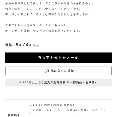
生薬や漢方茶として親しまれてきた赤松や白樺の葉を飲みやすく
独自で焙煎・ブレンドした八十茶のギフトセットです。
森に優しく包まれているような穏やかなひとときを贈りものに。
※ギフトセットはギフトボックスにお入れし、
オリジナル包装紙でラッピングの上お届けいたします。
¥5,785
価格
税込
再入荷お知らせメール
お気に入りに追加
表
表
表
在庫
示
示
示
8,800円以上のご注文で送料無料 ※一部商品・地域除く
状況
名
名
名
1
2
3
お
気
に
801ほうじ赤松：赤松葉(長野県)
入
802 赤松とペパーミント：赤松葉(長野県)、ペパーミン
ト
り
原材料名