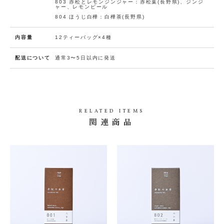
803 赤松とレモンジンジャー：赤松葉(長野県)、ジンジ
に
ャー、レモンピール
追
在庫
804 ほうじ白樺：白樺茶(長野県)
数
入荷
加
量：
0
お知
(0人)
内容量
12ティーバッグ×4種
らせ
メー
「【GI
ル申
配送について
通常3〜5日以内に発送
FT SE
T】八
込
十茶4
種」の
在庫が
ありま
せん。
RELATED ITEMS
関連商品