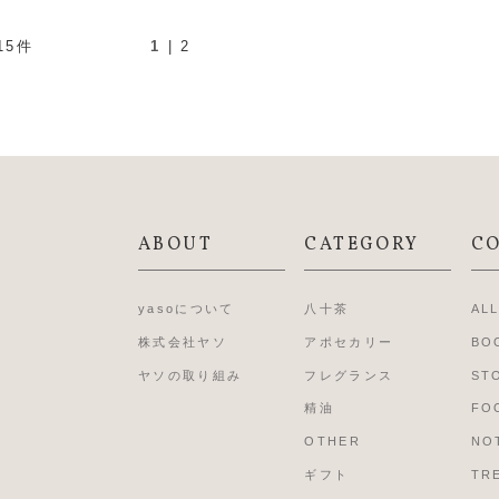
15件
1
|
2
ABOUT
CATEGORY
C
yasoについて
八十茶
AL
株式会社ヤソ
アポセカリー
BO
ヤソの取り組み
フレグランス
ST
精油
FO
OTHER
NO
ギフト
TR