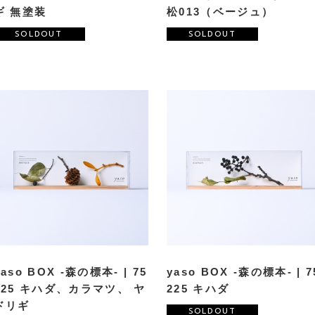
ギ 無塗装
松013（ベージュ）
SOLDOUT
SOLDOUT
yaso BOX -森の標本- | 75
yaso BOX -森の標本- | 7
225 キハダ、カラマツ、 ヤ
225 キハダ
ドリギ
SOLDOUT