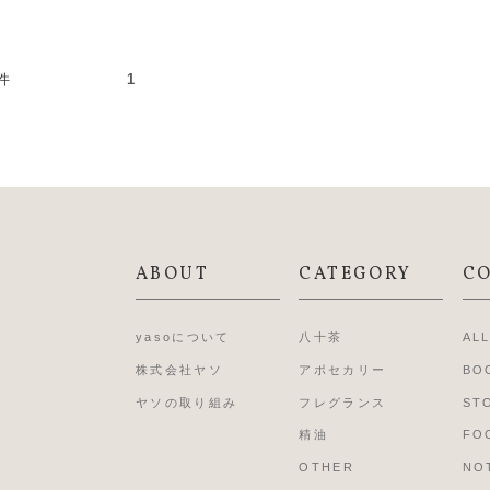
件 次の15件
1
ABOUT
CATEGORY
C
yasoについて
八十茶
AL
株式会社ヤソ
アポセカリー
BO
ヤソの取り組み
フレグランス
ST
精油
FO
OTHER
NO