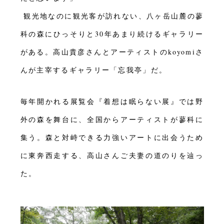
観光地なのに観光客が訪れない、八ヶ岳山麓の蓼
科の森にひっそりと30年あまり続けるギャラリー
がある。
高山貴彦さんとアーティストのkoyomiさ
んが主宰するギャラリー「忘我亭」だ。
毎年開かれる展覧会『着想は眠らない展』では野
外の森を舞台に、全国からアーティストが蓼科に
集う。森と対峙できる力強いアートに出会うため
に東奔西走する、高山さんご夫妻の道のりを辿っ
た。